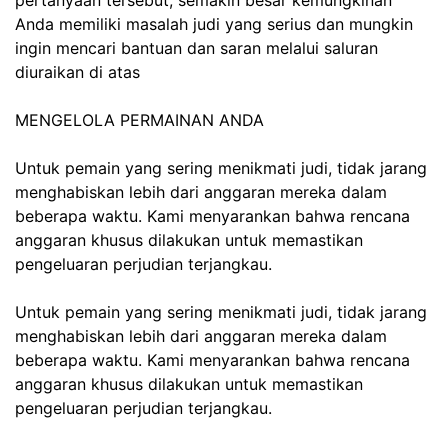
pertanyaan tersebut, semakin besar kemungkinan
Anda memiliki masalah judi yang serius dan mungkin
ingin mencari bantuan dan saran melalui saluran
diuraikan di atas
MENGELOLA PERMAINAN ANDA
Untuk pemain yang sering menikmati judi, tidak jarang
menghabiskan lebih dari anggaran mereka dalam
beberapa waktu. Kami menyarankan bahwa rencana
anggaran khusus dilakukan untuk memastikan
pengeluaran perjudian terjangkau.
Untuk pemain yang sering menikmati judi, tidak jarang
menghabiskan lebih dari anggaran mereka dalam
beberapa waktu. Kami menyarankan bahwa rencana
anggaran khusus dilakukan untuk memastikan
pengeluaran perjudian terjangkau.