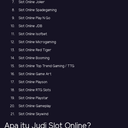
Slot Online Joker
Slot Online Spadegaming
Slot Online Play N Go
Slot Online JDB
Slot Online Isofbet
Slot Online Microgaming
Slot Online Red Tiger
Slot Online Booming
Slot Online Top Trend Gaming / TTG
Slot Online Game Art
Slot Online Playson
Slot Online RTG Slots
Slot Online Playstar
Slot Online Gameplay
Slot Online Skywind
Apa itu Judi Slot Online?