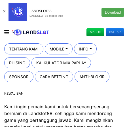
×
LANDSLOT88
Download
LANDSLOT88 Mobile App
MASUK
DAFTAR
TENTANG KAMI
MOBILE
INFO
PHISING
KALKULATOR MIX PARLAY
SPONSOR
CARA BETTING
ANTI-BLOKIR
KEWAJIBAN
Kami ingin pemain kami untuk bersenang-senang
bermain di Landslot88, sehingga kami mendorong
game yang bertanggung jawab. Kami mengizinkan