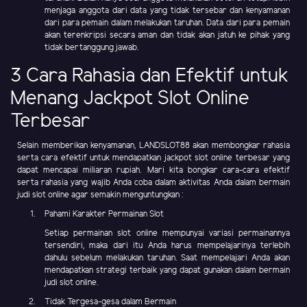
menjaga anggota dari data yang tidak tersebar dan kenyamanan
dari para pemain dalam melakukan taruhan. Data dari para pemain
akan terenkripsi secara aman dan tidak akan jatuh ke pihak yang
tidak bertanggung jawab.
3 Cara Rahasia dan Efektif untuk
Menang Jackpot Slot Online
Terbesar
Selain memberikan kenyamanan, LANDSLOT88 akan membongkar rahasia
serta cara efektif untuk mendapatkan jackpot slot online terbesar yang
dapat mencapai miliaran rupiah. Mari kita bongkar cara-cara efektif
serta rahasia yang wajib Anda coba dalam aktivitas Anda dalam bermain
judi slot online agar semakin menguntungkan :
Pahami Karakter Permainan Slot
Setiap permainan slot online mempunyai variasi permainannya
tersendiri, maka dari itu Anda harus mempelajarinya terlebih
dahulu sebelum melakukan taruhan. Saat mempelajari Anda akan
mendapatkan strategi terbaik yang dapat gunakan dalam bermain
judi slot online.
Tidak Tergesa-gesa dalam Bermain