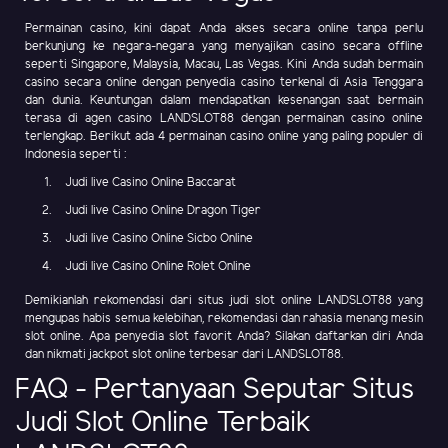
Permainan casino, kini dapat Anda akses secara online tanpa perlu
berkunjung ke negara-negara yang menyajikan casino secara offline
seperti Singapore, Malaysia, Macau, Las Vegas. Kini Anda sudah bermain
casino secara online dengan penyedia casino terkenal di Asia Tenggara
dan dunia. Keuntungan dalam mendapatkan kesenangan saat bermain
terasa di agen casino LANDSLOT88 dengan permainan casino online
terlengkap. Berikut ada 4 permainan casino online yang paling populer di
Indonesia seperti :
Judi live Casino Online Baccarat
Judi live Casino Online Dragon Tiger
Judi live Casino Online Sicbo Online
Judi live Casino Online Rolet Online
Demikianlah rekomendasi dari situs judi slot online LANDSLOT88 yang
mengupas habis semua kelebihan, rekomendasi dan rahasia menang mesin
slot online. Apa penyedia slot favorit Anda? Silakan daftarkan diri Anda
dan nikmati jackpot slot online terbesar dari LANDSLOT88.
FAQ - Pertanyaan Seputar Situs
Judi Slot Online Terbaik