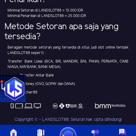
Minimal Setoran di LANDSLOT88 = 15.000 IDR
Minimal Penarikan di LANDSLOT88 = 25.000 IDR
Metode Setoran apa saja yang
tersedia?
Beragam metode setoran yang tersedia di situs judi slot online terbaik
LANDSLOT88 seperti :
Transfer Bank Lokal (BCA, BRI, MANDIRI, BNI, PANIN, PERMATA, CIMB
NIAGA, MAYBANK, BANK MEGA)
Transfer Antar Bank
E-Money (OVO, GOPAY dan DANA)
Voucher88
Copyright © - LANDSLOT88. Seluruh hak cipta dilindungi