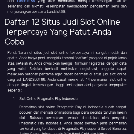
dari
Landslot88
yang akan membantu menuju kemenangan. Daftar
sekarang dan nikmati kesempatan mendapatkan pengalaman seru dan
menyenangkan bersama Landslot88.
Daftar 12 Situs Judi Slot Online
Terpercaya Yang Patut Anda
Coba
Pendaftaran di situs judi slot online terpercaya ini sangat mudah dan
gratis. Anda hanya perlu mengklik tombol "daftar" yang ada di pojok kanan
atas, setelah itu Anda diwajibkan mengisi formulir registrasi dengan data
yang valid. Setelah berhasil melakukan registrasi, anggota dapat
melakukan setoran pertama agar dapat bermain di situs judi slot online
uang asli LANDSLOT88. Anda dapat menikmati 14 permainan slot online
dengan tingkat kemenangan tinggi terlengkap dari penyedia terpopuler
seperti :
Slot Online Pragmatic Play Indonesia
Permainan slot online Pragmatic Play di Indonesia sudah sangat
populer dan menjadi primadona bagi para pecinta taruhan mesin
slot. Ratusan permainan terbaik disediakan oleh penyedia
Pragmatic Play Indonesia. Anda dapat bermain jenis permainan
terkenal yang terdapat di Pragmatic Play seperti Sweet Bonanza,