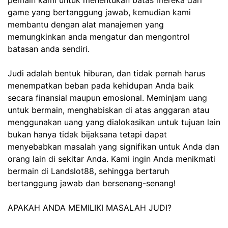
pemain kami untuk menentukan batas mereka dari
game yang bertanggung jawab, kemudian kami
membantu dengan alat manajemen yang
memungkinkan anda mengatur dan mengontrol
batasan anda sendiri.
Judi adalah bentuk hiburan, dan tidak pernah harus
menempatkan beban pada kehidupan Anda baik
secara finansial maupun emosional. Meminjam uang
untuk bermain, menghabiskan di atas anggaran atau
menggunakan uang yang dialokasikan untuk tujuan lain
bukan hanya tidak bijaksana tetapi dapat
menyebabkan masalah yang signifikan untuk Anda dan
orang lain di sekitar Anda. Kami ingin Anda menikmati
bermain di Landslot88, sehingga bertaruh
bertanggung jawab dan bersenang-senang!
APAKAH ANDA MEMILIKI MASALAH JUDI?