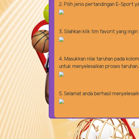
2. Pilih jenis pertandingan E-Sport 
3. Silahkan klik tim favorit yang ingin 
4. Masukkan nilai taruhan pada kolom
untuk menyelesaikan proses taruhan.
5. Selamat anda berhasil menyelesai