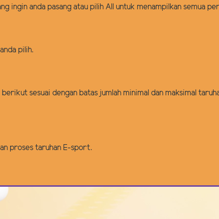
yang ingin anda pasang atau pilih All untuk menampilkan semua pe
anda pilih.
 berikut sesuai dengan batas jumlah minimal dan maksimal taruh
kan proses taruhan E-sport.