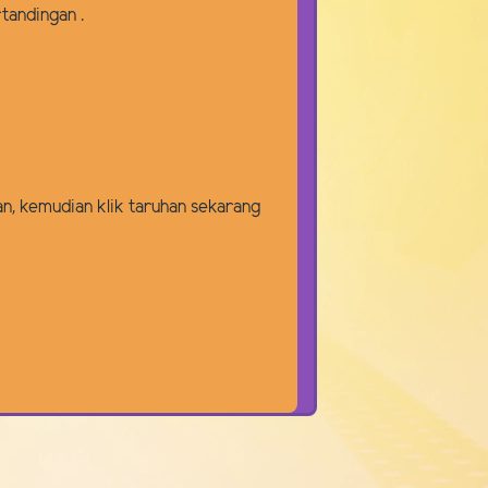
rtandingan .
an, kemudian klik taruhan sekarang