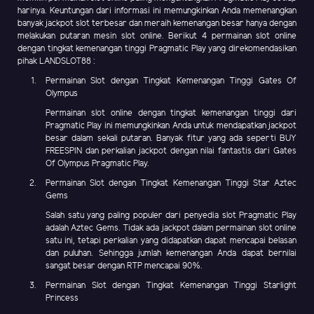
harinya. Keuntungan dari informasi ini memungkinkan Anda memenangkan
banyak jackpot slot terbesar dan meraih kemenangan besar hanya dengan
melakukan putaran mesin slot online. Berikut 4 permainan slot online
dengan tingkat kemenangan tinggi Pragmatic Play yang direkomendasikan
pihak LANDSLOT88 :
Permainan Slot dengan Tingkat Kemenangan Tinggi Gates Of
Olympus
Permainan slot online dengan tingkat kemenangan tinggi dari
Pragmatic Play ini memungkinkan Anda untuk mendapatkan jackpot
besar dalam sekali putaran. Banyak fitur yang ada seperti BUY
FREESPIN dan perkalian jackpot dengan nilai fantastis dari Gates
Of Olympus Pragmatic Play.
Permainan Slot dengan Tingkat Kemenangan Tinggi Star Aztec
Gems
Salah satu yang paling populer dari penyedia slot Pragmatic Play
adalah Aztec Gems. Tidak ada jackpot dalam permainan slot online
satu ini, tetapi perkalian yang didapatkan dapat mencapai belasan
dan puluhan. Sehingga jumlah kemenangan Anda dapat bernilai
sangat besar dengan RTP mencapai 90%.
Permainan Slot dengan Tingkat Kemenangan Tinggi Starlight
Princess